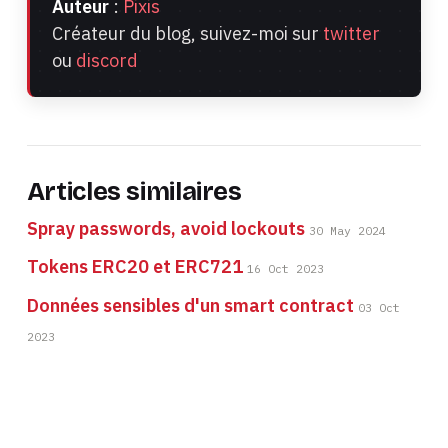
Auteur
:
Pixis
Créateur du blog, suivez-moi sur
twitter
ou
discord
Articles similaires
Spray passwords, avoid lockouts
30 May 2024
Tokens ERC20 et ERC721
16 Oct 2023
Données sensibles d'un smart contract
03 Oct
2023